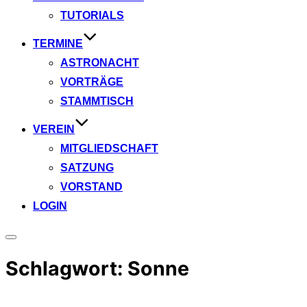
TUTORIALS
TERMINE
ASTRONACHT
VORTRÄGE
STAMMTISCH
VEREIN
MITGLIEDSCHAFT
SATZUNG
VORSTAND
LOGIN
Seitenleiste
&
Schlagwort:
Sonne
Navigation
umschalten