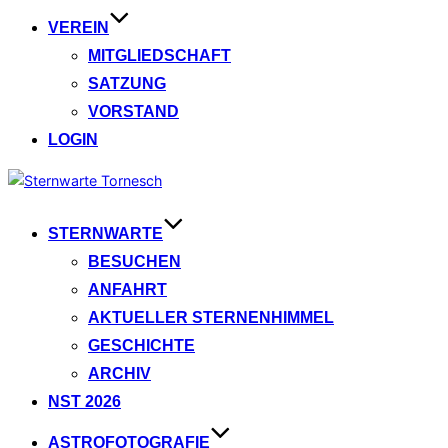
VEREIN
MITGLIEDSCHAFT
SATZUNG
VORSTAND
LOGIN
Zum
Inhalt
springen
STERNWARTE
BESUCHEN
ANFAHRT
AKTUELLER STERNENHIMMEL
GESCHICHTE
ARCHIV
NST 2026
ASTROFOTOGRAFIE