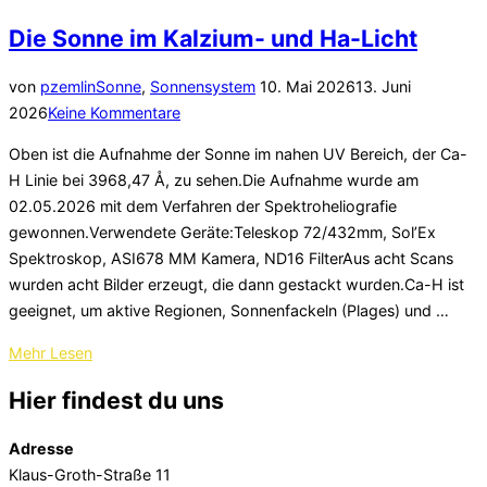
Die Sonne im Kalzium- und Ha-Licht
Veröffentlicht
von
pzemlin
Sonne
,
Sonnensystem
10. Mai 2026
13. Juni
am
2026
Keine Kommentare
Oben ist die Aufnahme der Sonne im nahen UV Bereich, der Ca-
H Linie bei 3968,47 Å, zu sehen.Die Aufnahme wurde am
02.05.2026 mit dem Verfahren der Spektroheliografie
gewonnen.Verwendete Geräte:Teleskop 72/432mm, Sol’Ex
Spektroskop, ASI678 MM Kamera, ND16 FilterAus acht Scans
wurden acht Bilder erzeugt, die dann gestackt wurden.Ca-H ist
geeignet, um aktive Regionen, Sonnenfackeln (Plages) und …
über
Mehr
Lesen
„Die
Hier findest du uns
Sonne
im
Adresse
Kalzium-
Klaus-Groth-Straße 11
und