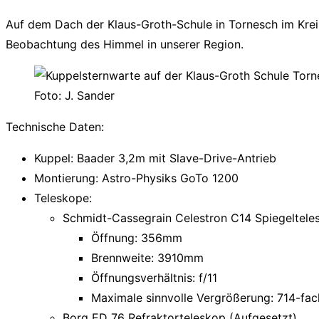
Navigation
Auf dem Dach der Klaus-Groth-Schule in Tornesch im Kreis
umschalten
Beobachtung des Himmel in unserer Region.
Foto: J. Sander
Technische Daten:
Kuppel: Baader 3,2m mit Slave-Drive-Antrieb
Montierung: Astro-Physiks GoTo 1200
Teleskope:
Schmidt-Cassegrain Celestron C14 Spiegeltele
Öffnung: 356mm
Brennweite: 3910mm
Öffnungsverhältnis: f/11
Maximale sinnvolle Vergrößerung: 714-fac
Borg ED 76 Refraktorteleskop (Aufgesetzt)