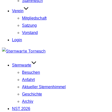
Stammtisch
Verein
Mitgliedschaft
Satzung
Vorstand
Login
Zum
Inhalt
springen
Sternwarte
Besuchen
Anfahrt
Aktueller Sternenhimmel
Geschichte
Archiv
NST 2026