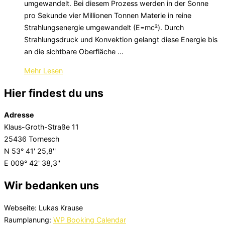
umgewandelt. Bei diesem Prozess werden in der Sonne
pro Sekunde vier Millionen Tonnen Materie in reine
Strahlungsenergie umgewandelt (E=mc²). Durch
Strahlungsdruck und Konvektion gelangt diese Energie bis
an die sichtbare Oberfläche …
über
Mehr
Lesen
„Der
Hier findest du uns
Sternenhimmel
im
Adresse
Januar
Klaus-Groth-Straße 11
2024“
25436 Tornesch
N 53° 41' 25,8''
E 009° 42' 38,3''
Wir bedanken uns
Webseite: Lukas Krause
Raumplanung:
WP Booking Calendar