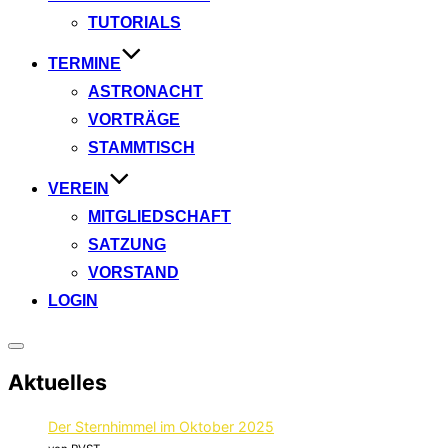
TUTORIALS
TERMINE
ASTRONACHT
VORTRÄGE
STAMMTISCH
VEREIN
MITGLIEDSCHAFT
SATZUNG
VORSTAND
LOGIN
Seitenleiste
&
Aktuelles
Navigation
umschalten
Der Sternhimmel im Oktober 2025