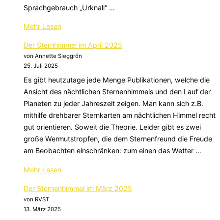
Sprachgebrauch „Urknall“ …
über
Mehr
Lesen
„Der
Der Sternhimmel im April 2025
Sternhimmel
von Annette Sieggrön
im
25. Juli 2025
Mai
Es gibt heutzutage jede Menge Publikationen, welche die
2025“
Ansicht des nächtlichen Sternenhimmels und den Lauf der
Planeten zu jeder Jahreszeit zeigen. Man kann sich z.B.
mithilfe drehbarer Sternkarten am nächtlichen Himmel recht
gut orientieren. Soweit die Theorie. Leider gibt es zwei
große Wermutstropfen, die dem Sternenfreund die Freude
am Beobachten einschränken: zum einen das Wetter …
über
Mehr
Lesen
„Der
Der Sternenhimmel im März 2025
Sternhimmel
von RVST
im
13. März 2025
April