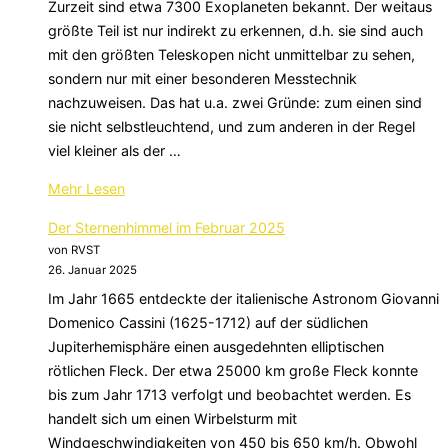
Zurzeit sind etwa 7300 Exoplaneten bekannt. Der weitaus
2025“
größte Teil ist nur indirekt zu erkennen, d.h. sie sind auch
mit den größten Teleskopen nicht unmittelbar zu sehen,
sondern nur mit einer besonderen Messtechnik
nachzuweisen. Das hat u.a. zwei Gründe: zum einen sind
sie nicht selbstleuchtend, und zum anderen in der Regel
viel kleiner als der …
über
Mehr
Lesen
„Der
Der Sternenhimmel im Februar 2025
Sternenhimmel
von RVST
im
26. Januar 2025
März
Im Jahr 1665 entdeckte der italienische Astronom Giovanni
2025“
Domenico Cassini (1625-1712) auf der südlichen
Jupiterhemisphäre einen ausgedehnten elliptischen
rötlichen Fleck. Der etwa 25000 km große Fleck konnte
bis zum Jahr 1713 verfolgt und beobachtet werden. Es
handelt sich um einen Wirbelsturm mit
Windgeschwindigkeiten von 450 bis 650 km/h. Obwohl