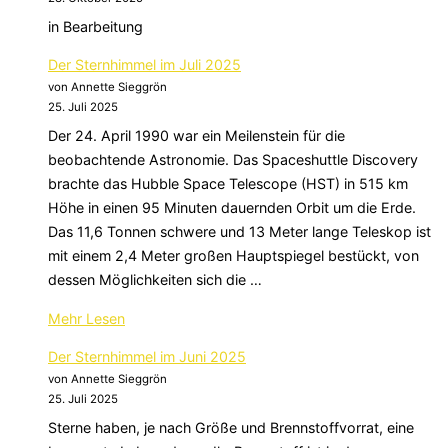
September
in Bearbeitung
2025“
Der Sternhimmel im Juli 2025
von Annette Sieggrön
25. Juli 2025
Der 24. April 1990 war ein Meilenstein für die
beobachtende Astronomie. Das Spaceshuttle Discovery
brachte das Hubble Space Telescope (HST) in 515 km
Höhe in einen 95 Minuten dauernden Orbit um die Erde.
Das 11,6 Tonnen schwere und 13 Meter lange Teleskop ist
mit einem 2,4 Meter großen Hauptspiegel bestückt, von
dessen Möglichkeiten sich die …
über
Mehr
Lesen
„Der
Der Sternhimmel im Juni 2025
Sternhimmel
von Annette Sieggrön
im
25. Juli 2025
Juli
Sterne haben, je nach Größe und Brennstoffvorrat, eine
2025“