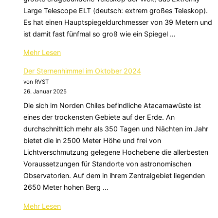
Large Telescope ELT (deutsch: extrem großes Teleskop).
Es hat einen Hauptspiegeldurchmesser von 39 Metern und
ist damit fast fünfmal so groß wie ein Spiegel …
über
Mehr
Lesen
„Der
Der Sternenhimmel im Oktober 2024
Sternenhimmel
von RVST
im
26. Januar 2025
November
Die sich im Norden Chiles befindliche Atacamawüste ist
2024“
eines der trockensten Gebiete auf der Erde. An
durchschnittlich mehr als 350 Tagen und Nächten im Jahr
bietet die in 2500 Meter Höhe und frei von
Lichtverschmutzung gelegene Hochebene die allerbesten
Voraussetzungen für Standorte von astronomischen
Observatorien. Auf dem in ihrem Zentralgebiet liegenden
2650 Meter hohen Berg …
über
Mehr
Lesen
„Der