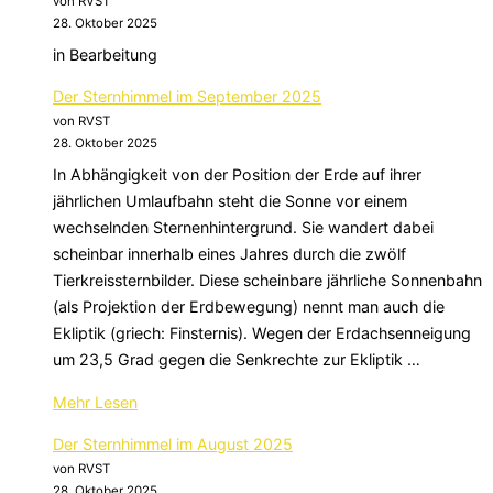
von RVST
28. Oktober 2025
in Bearbeitung
Der Sternhimmel im September 2025
von RVST
28. Oktober 2025
In Abhängigkeit von der Position der Erde auf ihrer
jährlichen Umlaufbahn steht die Sonne vor einem
wechselnden Sternenhintergrund. Sie wandert dabei
scheinbar innerhalb eines Jahres durch die zwölf
Tierkreissternbilder. Diese scheinbare jährliche Sonnenbahn
(als Projektion der Erdbewegung) nennt man auch die
Ekliptik (griech: Finsternis). Wegen der Erdachsenneigung
um 23,5 Grad gegen die Senkrechte zur Ekliptik …
über
Mehr
Lesen
„Der
Der Sternhimmel im August 2025
Sternhimmel
von RVST
im
28. Oktober 2025