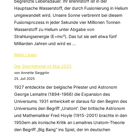
begrenzte Lebensdauer. Ihr Brennstoff ist in der
Hauptsache Wasserstoff, der durch Fusionierung in Helium
umgewandelt wird. Unsere Sonne verbrennt bei diesem
Fusionsprozess in jeder Sekunde vier Millionen Tonnen
Wasserstoff zu Helium unter Abgabe von
Strahlungsenergie (E=mc²). Das tut sie seit etwa fünf
Milliarden Jahren und wird es …
über
Mehr
Lesen
„Der
Der Sternhimmel im Mai 2025
Sternhimmel
von Annette Sieggrön
im
25. Juli 2025
Juni
1927 entdeckte der belgische Priester und Astronom
2025“
George Lemaitre (1894-1966) die Expansion des
Universums. 1931 entwickelt er daraus für den Beginn des
Universums den Begriff „Uratom“. Der britische Astronom
und Mathematiker Fred Hoyle (1915-2001) brachte in den
1950ern als ironische Kritik an Lemaitres Uratom-Theorie
den Begriff „Big Bang“ ins Spiel, der im deutschen