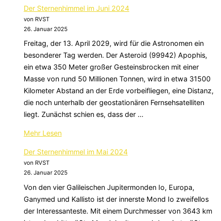
„Der
Der Sternenhimmel im Juni 2024
Sternenhimmel
von RVST
im
26. Januar 2025
Juli
Freitag, der 13. April 2029, wird für die Astronomen ein
2024“
besonderer Tag werden. Der Asteroid (99942) Apophis,
ein etwa 350 Meter großer Gesteinsbrocken mit einer
Masse von rund 50 Millionen Tonnen, wird in etwa 31500
Kilometer Abstand an der Erde vorbeifliegen, eine Distanz,
die noch unterhalb der geostationären Fernsehsatelliten
liegt. Zunächst schien es, dass der …
über
Mehr
Lesen
„Der
Der Sternenhimmel im Mai 2024
Sternenhimmel
von RVST
im
26. Januar 2025
Juni
Von den vier Galileischen Jupitermonden Io, Europa,
2024“
Ganymed und Kallisto ist der innerste Mond Io zweifellos
der Interessanteste. Mit einem Durchmesser von 3643 km