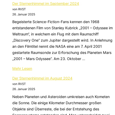
Der Sternenhimmel im September 2024
Sternenhimmel
von RVST
im
26. Januar 2025
Oktober
Begeisterte Science-Fiction-Fans kennen den 1968
2024“
entstandenen Film von Stanley Kubrick „2001 – Odyssee im
Weltraum“, in welchem ein Flug mit dem Raumschiff
„Discovery One“ zum Jupiter dargestellt wird. In Anlehnung
an den Filmtitel nennt die NASA eine am 7. April 2001
gestartete Raumsonde zur Erforschung des Planeten Mars
„2001 – Mars Odyssee“. Am 23. Oktober …
über
Mehr
Lesen
„Der
Der Sternenhimmel im August 2024
Sternenhimmel
von RVST
im
26. Januar 2025
September
Neben Planeten und Asteroiden umkreisen auch Kometen
2024“
die Sonne. Die einige Kilometer Durchmesser großen
Objekte sind Überreste, die bei der Entstehung des