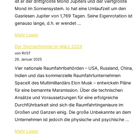
ist er der drittgrößte Mond Jupiters und der viertgrößte
Mond im Sonnensystem. Io hat eine Umlaufzeit um den
Gasriesen Jupiter von 1,769 Tagen. Seine Eigenrotation ist
genauso lange, d.h. er wendet …
über
Mehr
Lesen
„Der
Der Sternenhimmel im März 2024
Sternenhimmel
von RVST
im
26. Januar 2025
Mai
Vier nationale Raumfahrtbehörden – USA, Russland, China,
2024“
Indien und das kommerzielle Raumfahrtunternehmen
SpaceX des Multimilliardärs Elon Musk – entwickeln Pläne
für eine bemannte Marsmission. Über die technischen
Ansätze und Voraussetzungen für eine erfolgreiche
Durchführbarkeit sind sich die Raumfahrtingenieure im
Großen und Ganzen einig. Die große Unbekannte an dem
Unternehmen ist jedoch die physische und psychische …
über
Mehr
Lesen