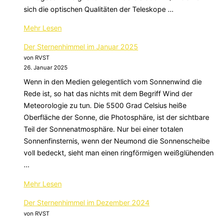
sich die optischen Qualitäten der Teleskope …
über
Mehr
Lesen
„Der
Der Sternenhimmel im Januar 2025
Sternenhimmel
von RVST
im
26. Januar 2025
Februar
Wenn in den Medien gelegentlich vom Sonnenwind die
2025“
Rede ist, so hat das nichts mit dem Begriff Wind der
Meteorologie zu tun. Die 5500 Grad Celsius heiße
Oberfläche der Sonne, die Photosphäre, ist der sichtbare
Teil der Sonnenatmosphäre. Nur bei einer totalen
Sonnenfinsternis, wenn der Neumond die Sonnenscheibe
voll bedeckt, sieht man einen ringförmigen weißglühenden
…
über
Mehr
Lesen
„Der
Der Sternenhimmel im Dezember 2024
Sternenhimmel
von RVST
im