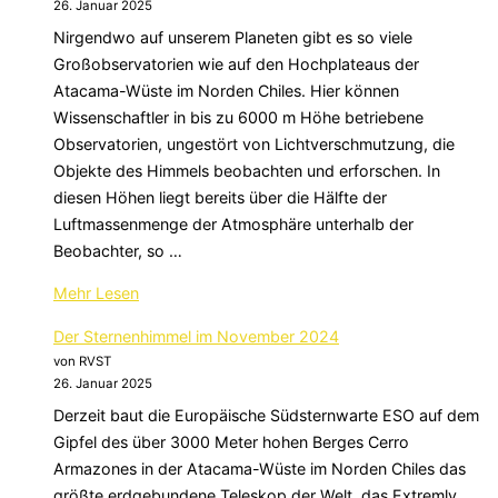
26. Januar 2025
Januar
Nirgendwo auf unserem Planeten gibt es so viele
2025“
Großobservatorien wie auf den Hochplateaus der
Atacama-Wüste im Norden Chiles. Hier können
Wissenschaftler in bis zu 6000 m Höhe betriebene
Observatorien, ungestört von Lichtverschmutzung, die
Objekte des Himmels beobachten und erforschen. In
diesen Höhen liegt bereits über die Hälfte der
Luftmassenmenge der Atmosphäre unterhalb der
Beobachter, so …
über
Mehr
Lesen
„Der
Der Sternenhimmel im November 2024
Sternenhimmel
von RVST
im
26. Januar 2025
Dezember
Derzeit baut die Europäische Südsternwarte ESO auf dem
2024“
Gipfel des über 3000 Meter hohen Berges Cerro
Armazones in der Atacama-Wüste im Norden Chiles das
größte erdgebundene Teleskop der Welt, das Extremly