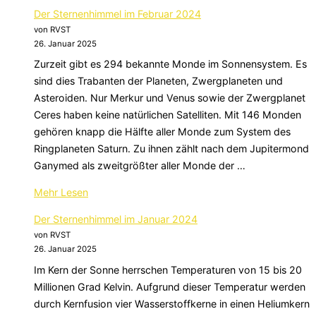
„Der
Der Sternenhimmel im Februar 2024
Sternenhimmel
von RVST
im
26. Januar 2025
März
Zurzeit gibt es 294 bekannte Monde im Sonnensystem. Es
2024“
sind dies Trabanten der Planeten, Zwergplaneten und
Asteroiden. Nur Merkur und Venus sowie der Zwergplanet
Ceres haben keine natürlichen Satelliten. Mit 146 Monden
gehören knapp die Hälfte aller Monde zum System des
Ringplaneten Saturn. Zu ihnen zählt nach dem Jupitermond
Ganymed als zweitgrößter aller Monde der …
über
Mehr
Lesen
„Der
Der Sternenhimmel im Januar 2024
Sternenhimmel
von RVST
im
26. Januar 2025
Februar
Im Kern der Sonne herrschen Temperaturen von 15 bis 20
2024“
Millionen Grad Kelvin. Aufgrund dieser Temperatur werden
durch Kernfusion vier Wasserstoffkerne in einen Heliumkern