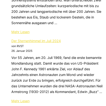
Sonnensystems entstanden sind. Man unterscheidet zwei
grundsätzliche Umlaufzeiten: kurzperiodische mit bis zu
200 Jahren und langperiodische mit über 200 Jahren. Sie
bestehen aus Eis, Staub und lockerem Gestein, die in
Sonnennähe ausgasen und …
über
Mehr
Lesen
„Der
Der Sternenhimmel im Juli 2024
Sternenhimmel
von RVST
im
26. Januar 2025
August
Vor 55 Jahren, am 20. Juli 1969, fand die erste bemannte
2024“
Mondlandung statt. Damit wurde das von US-Präsident
John F. Kennedy 1961 erklärte Ziel, vor Ablauf des
Jahrzehnts einen Astronauten zum Mond und wieder
zurück zur Erde zu bringen, erfolgreich durchgeführt. Für
das Unternehmen wurden die drei NASA-Astronauten Neil
Armstrong (1930-2012) als Kommandant, Edwin „Buzz“ …
über
Mehr
Lesen