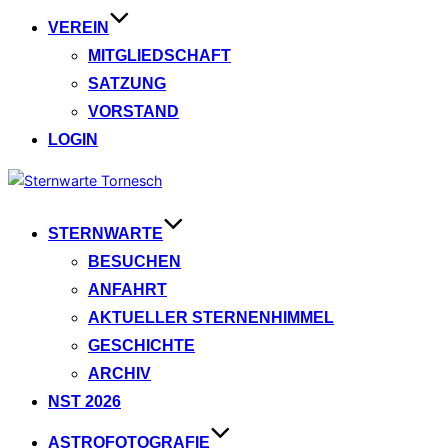
VEREIN
MITGLIEDSCHAFT
SATZUNG
VORSTAND
LOGIN
Zum
Inhalt
springen
STERNWARTE
BESUCHEN
ANFAHRT
AKTUELLER STERNENHIMMEL
GESCHICHTE
ARCHIV
NST 2026
ASTROFOTOGRAFIE