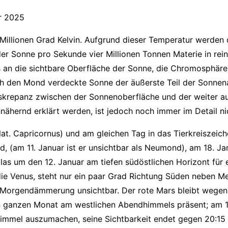
r 2025
illionen Grad Kelvin. Aufgrund dieser Temperatur werden d
er Sonne pro Sekunde vier Millionen Tonnen Materie in re
s an die sichtbare Oberfläche der Sonne, die Chromosphäre
rch den Mond verdeckte Sonne der äußerste Teil der Sonnena
diskrepanz zwischen der Sonnenoberfläche und der weiter a
ähernd erklärt werden, ist jedoch noch immer im Detail ni
(lat. Capricornus) und am gleichen Tag in das Tierkreiszei
 (am 11. Januar ist er unsichtbar als Neumond), am 18. 
las um den 12. Januar am tiefen südöstlichen Horizont für 
 Venus, steht nur ein paar Grad Richtung Süden neben Mer
 Morgendämmerung unsichtbar. Der rote Mars bleibt wegen 
t den ganzen Monat am westlichen Abendhimmels präsent; a
himmel auszumachen, seine Sichtbarkeit endet gegen 20:15