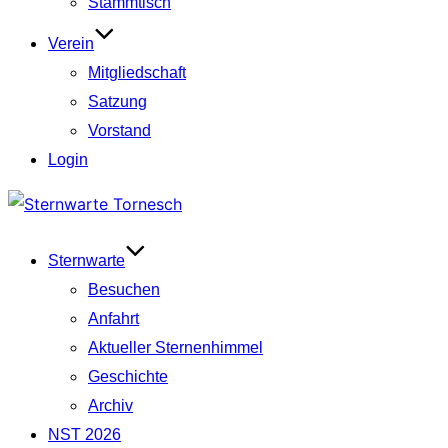
Stammtisch
Verein
Mitgliedschaft
Satzung
Vorstand
Login
Zum
Inhalt
springen
Sternwarte
Besuchen
Anfahrt
Aktueller Sternenhimmel
Geschichte
Archiv
NST 2026