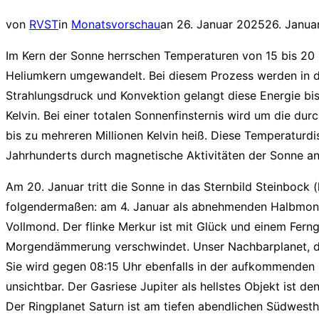
Navigation
Veröffentlicht
von
RVST
in
Monatsvorschau
an
26. Januar 2025
26. Janua
umschalten
am
Im Kern der Sonne herrschen Temperaturen von 15 bis 20 M
Heliumkern umgewandelt. Bei diesem Prozess werden in d
Strahlungsdruck und Konvektion gelangt diese Energie bi
Kelvin. Bei einer totalen Sonnenfinsternis wird um die du
bis zu mehreren Millionen Kelvin heiß. Diese Temperatur
Jahrhunderts durch magnetische Aktivitäten der Sonne ann
Am 20. Januar tritt die Sonne in das Sternbild Steinbock 
folgendermaßen: am 4. Januar als abnehmenden Halbmond,
Vollmond. Der flinke Merkur ist mit Glück und einem Ferng
Morgendämmerung verschwindet. Unser Nachbarplanet, die
Sie wird gegen 08:15 Uhr ebenfalls in der aufkommenden
unsichtbar. Der Gasriese Jupiter als hellstes Objekt is
Der Ringplanet Saturn ist am tiefen abendlichen Südwest