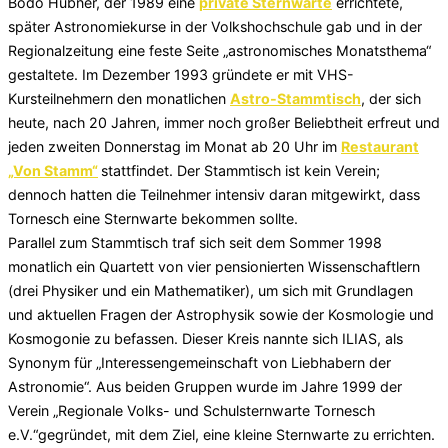
Bodo Hübner, der 1989 eine
private Sternwarte
errichtete,
später Astronomiekurse in der Volkshochschule gab und in der
Regionalzeitung eine feste Seite „astronomisches Monatsthema“
gestaltete. Im Dezember 1993 gründete er mit VHS-
Kursteilnehmern den monatlichen
Astro-Stammtisch
, der sich
heute, nach 20 Jahren, immer noch großer Beliebtheit erfreut und
jeden zweiten Donnerstag im Monat ab 20 Uhr im
Restaurant
„Von Stamm“
stattfindet. Der Stammtisch ist kein Verein;
dennoch hatten die Teilnehmer intensiv daran mitgewirkt, dass
Tornesch eine Sternwarte bekommen sollte.
Parallel zum Stammtisch traf sich seit dem Sommer 1998
monatlich ein Quartett von vier pensionierten Wissenschaftlern
(drei Physiker und ein Mathematiker), um sich mit Grundlagen
und aktuellen Fragen der Astrophysik sowie der Kosmologie und
Kosmogonie zu befassen. Dieser Kreis nannte sich ILIAS, als
Synonym für „Interessengemeinschaft von Liebhabern der
Astronomie“. Aus beiden Gruppen wurde im Jahre 1999 der
Verein „Regionale Volks- und Schulsternwarte Tornesch
e.V.“gegründet, mit dem Ziel, eine kleine Sternwarte zu errichten.