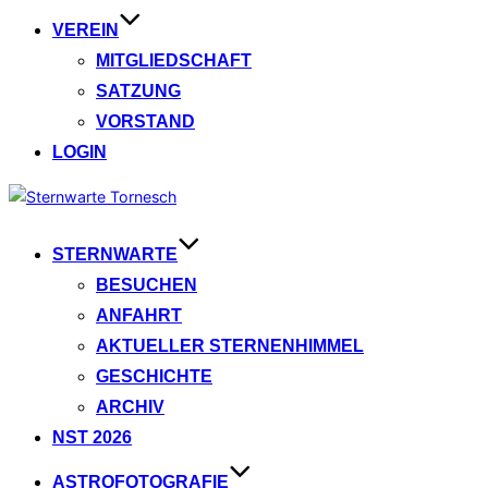
VEREIN
MITGLIEDSCHAFT
SATZUNG
VORSTAND
LOGIN
Zum
Inhalt
springen
STERNWARTE
BESUCHEN
ANFAHRT
AKTUELLER STERNENHIMMEL
GESCHICHTE
ARCHIV
NST 2026
ASTROFOTOGRAFIE