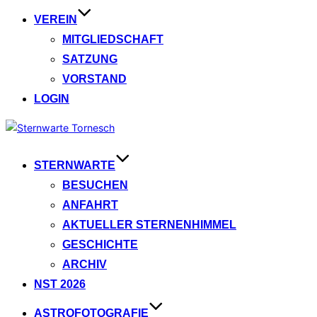
VEREIN
MITGLIEDSCHAFT
SATZUNG
VORSTAND
LOGIN
Zum
Inhalt
springen
STERNWARTE
BESUCHEN
ANFAHRT
AKTUELLER STERNENHIMMEL
GESCHICHTE
ARCHIV
NST 2026
ASTROFOTOGRAFIE