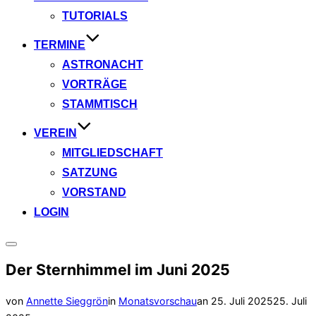
TUTORIALS
TERMINE
ASTRONACHT
VORTRÄGE
STAMMTISCH
VEREIN
MITGLIEDSCHAFT
SATZUNG
VORSTAND
LOGIN
Seitenleiste
&
Der Sternhimmel im Juni 2025
Navigation
umschalten
Veröffentlicht
von
Annette Sieggrön
in
Monatsvorschau
an
25. Juli 2025
25. Juli