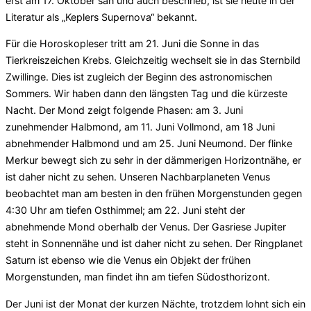
erst am 17. Oktober sah und auch beschrieb, ist sie heute in der
Literatur als „Keplers Supernova“ bekannt.
Für die Horoskopleser tritt am 21. Juni die Sonne in das
Tierkreiszeichen Krebs. Gleichzeitig wechselt sie in das Sternbild
Zwillinge. Dies ist zugleich der Beginn des astronomischen
Sommers. Wir haben dann den längsten Tag und die kürzeste
Nacht. Der Mond zeigt folgende Phasen: am 3. Juni
zunehmender Halbmond, am 11. Juni Vollmond, am 18 Juni
abnehmender Halbmond und am 25. Juni Neumond. Der flinke
Merkur bewegt sich zu sehr in der dämmerigen Horizontnähe, er
ist daher nicht zu sehen. Unseren Nachbarplaneten Venus
beobachtet man am besten in den frühen Morgenstunden gegen
4:30 Uhr am tiefen Osthimmel; am 22. Juni steht der
abnehmende Mond oberhalb der Venus. Der Gasriese Jupiter
steht in Sonnennähe und ist daher nicht zu sehen. Der Ringplanet
Saturn ist ebenso wie die Venus ein Objekt der frühen
Morgenstunden, man findet ihn am tiefen Südosthorizont.
Der Juni ist der Monat der kurzen Nächte, trotzdem lohnt sich ein