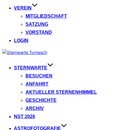
VEREIN
MITGLIEDSCHAFT
SATZUNG
VORSTAND
LOGIN
Zum
Inhalt
springen
STERNWARTE
BESUCHEN
ANFAHRT
AKTUELLER STERNENHIMMEL
GESCHICHTE
ARCHIV
NST 2026
ASTROFOTOGRAFIE