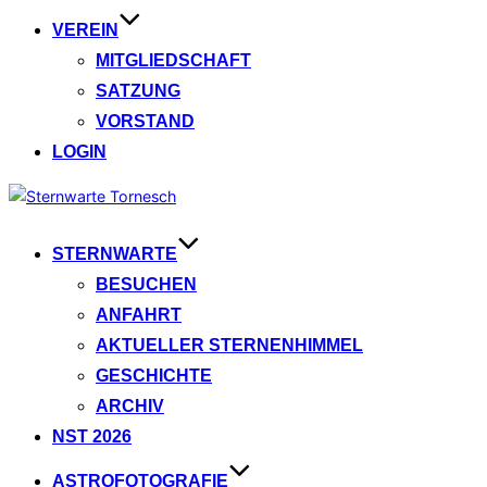
VEREIN
MITGLIEDSCHAFT
SATZUNG
VORSTAND
LOGIN
Zum
Inhalt
springen
STERNWARTE
BESUCHEN
ANFAHRT
AKTUELLER STERNENHIMMEL
GESCHICHTE
ARCHIV
NST 2026
ASTROFOTOGRAFIE