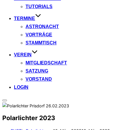
TUTORIALS
TERMINE
ASTRONACHT
VORTRÄGE
STAMMTISCH
VEREIN
MITGLIEDSCHAFT
SATZUNG
VORSTAND
LOGIN
Seitenleiste
&
Navigation
Polarlichter 2023
umschalten