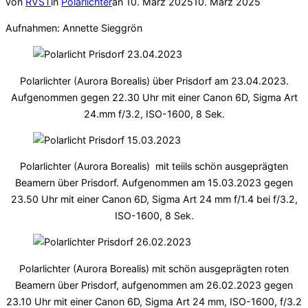
Veröffentlicht
von
RVST
in
Polarlichter
an
10. März 2025
10. März 2025
am
Aufnahmen: Annette Sieggrön
Polarlichter (Aurora Borealis) über Prisdorf am 23.04.2023.
Aufgenommen gegen 22.30 Uhr mit einer Canon 6D, Sigma Art
24.mm f/3.2, ISO-1600, 8 Sek.
Polarlichter (Aurora Borealis) mit teiils schön ausgeprägten
Beamern über Prisdorf. Aufgenommen am 15.03.2023 gegen
23.50 Uhr mit einer Canon 6D, Sigma Art 24 mm f/1.4 bei f/3.2,
ISO-1600, 8 Sek.
Polarlichter (Aurora Borealis) mit schön ausgeprägten roten
Beamern über Prisdorf, aufgenommen am 26.02.2023 gegen
23.10 Uhr mit einer Canon 6D, Sigma Art 24 mm, ISO-1600, f/3.2