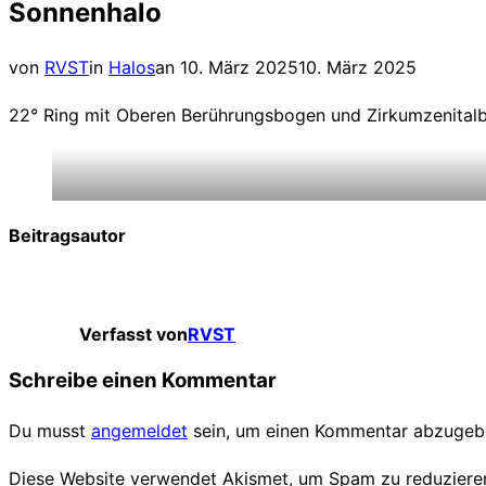
Sonnenhalo
Navigation
umschalten
Veröffentlicht
von
RVST
in
Halos
an
10. März 2025
10. März 2025
am
22° Ring mit Oberen Berührungsbogen und Zirkumzenital
Beitragsautor
Verfasst von
RVST
Schreibe einen Kommentar
Du musst
angemeldet
sein, um einen Kommentar abzugeb
Diese Website verwendet Akismet, um Spam zu reduziere