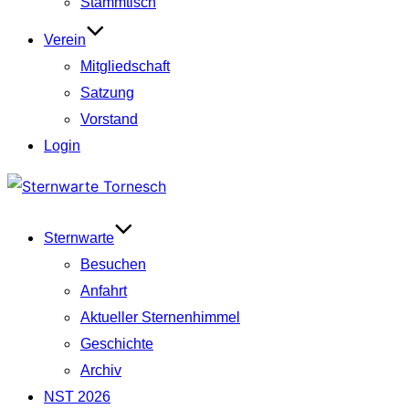
Stammtisch
Verein
Mitgliedschaft
Satzung
Vorstand
Login
Zum
Inhalt
springen
Sternwarte
Besuchen
Anfahrt
Aktueller Sternenhimmel
Geschichte
Archiv
NST 2026