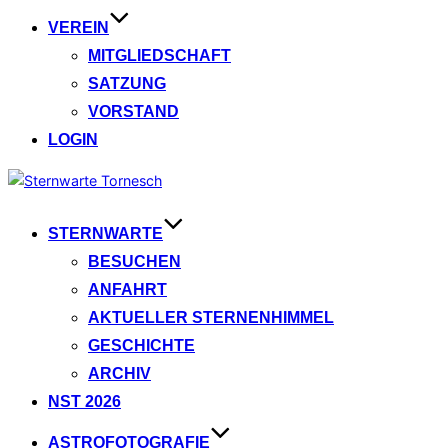
VEREIN
MITGLIEDSCHAFT
SATZUNG
VORSTAND
LOGIN
Zum
Inhalt
springen
STERNWARTE
BESUCHEN
ANFAHRT
AKTUELLER STERNENHIMMEL
GESCHICHTE
ARCHIV
NST 2026
ASTROFOTOGRAFIE