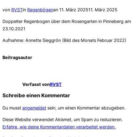
Veröffentlicht
von
RVST
in
Regenbögen
an
11. März 2025
11. März 2025
am
Doppelter Regenbogen über dem Rosengarten in Pinneberg am
23.10.2021
Aufnahme: Annette Sieggrön (Bild des Monats Februar 2022)
Beitragsautor
Verfasst von
RVST
Schreibe einen Kommentar
Du musst
angemeldet
sein, um einen Kommentar abzugeben.
Diese Website verwendet Akismet, um Spam zu reduzieren.
Erfahre, wie deine Kommentardaten verarbeitet werden.