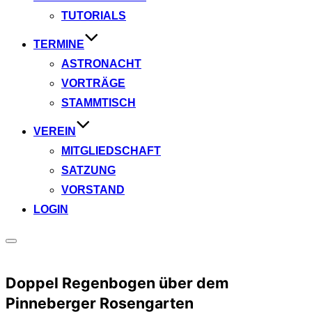
TUTORIALS
TERMINE
ASTRONACHT
VORTRÄGE
STAMMTISCH
VEREIN
MITGLIEDSCHAFT
SATZUNG
VORSTAND
LOGIN
Seitenleiste
&
Navigation
Doppel Regenbogen über dem
umschalten
Pinneberger Rosengarten