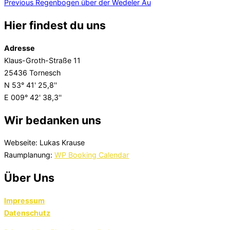
Beitragsnavigation
Previous
Previous
Regenbogen über der Wedeler Au
Hier findest du uns
Adresse
Klaus-Groth-Straße 11
25436 Tornesch
N 53° 41' 25,8''
E 009° 42' 38,3''
Wir bedanken uns
Webseite: Lukas Krause
Raumplanung:
WP Booking Calendar
Über Uns
Impressum
Datenschutz