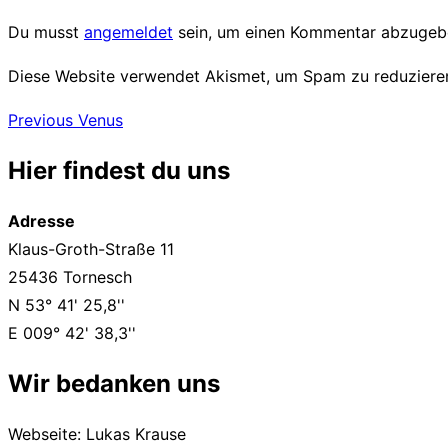
Du musst
angemeldet
sein, um einen Kommentar abzugeb
Diese Website verwendet Akismet, um Spam zu reduziere
Beitragsnavigation
Previous
Previous
Venus
Hier findest du uns
Adresse
Klaus-Groth-Straße 11
25436 Tornesch
N 53° 41' 25,8''
E 009° 42' 38,3''
Wir bedanken uns
Webseite: Lukas Krause