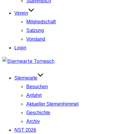
Stammtisch
Verein
Mitgliedschaft
Satzung
Vorstand
Login
Zum
Inhalt
springen
Sternwarte
Besuchen
Anfahrt
Aktueller Sternenhimmel
Geschichte
Archiv
NST 2026