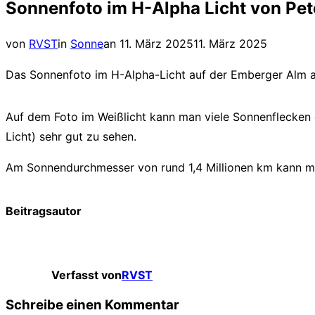
Sonnenfoto im H-Alpha Licht von Pet
Navigation
umschalten
Veröffentlicht
von
RVST
in
Sonne
an
11. März 2025
11. März 2025
am
Das Sonnenfoto im H-Alpha-Licht auf der Emberger Alm am
Auf dem Foto im Weißlicht kann man viele Sonnenflecken e
Licht) sehr gut zu sehen.
Am Sonnendurchmesser von rund 1,4 Millionen km kann man
Beitragsautor
Verfasst von
RVST
Schreibe einen Kommentar