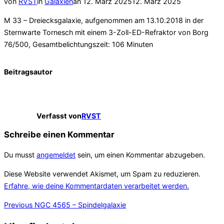
Veröffentlicht
von
RVST
in
Galaxien
an
12. März 2025
12. März 2025
am
M 33 – Dreiecksgalaxie, aufgenommen am 13.10.2018 in der
Sternwarte Tornesch mit einem 3-Zoll-ED-Refraktor von Borg
76/500, Gesamtbelichtungszeit: 106 Minuten
Beitragsautor
Verfasst von
RVST
Schreibe einen Kommentar
Du musst
angemeldet
sein, um einen Kommentar abzugeben.
Diese Website verwendet Akismet, um Spam zu reduzieren.
Erfahre, wie deine Kommentardaten verarbeitet werden.
Beitragsnavigation
Previous
Previous
NGC 4565 – Spindelgalaxie