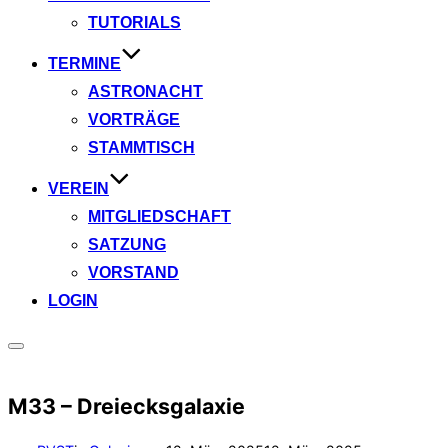
TUTORIALS
TERMINE
ASTRONACHT
VORTRÄGE
STAMMTISCH
VEREIN
MITGLIEDSCHAFT
SATZUNG
VORSTAND
LOGIN
Seitenleiste
&
Navigation
M33 – Dreiecksgalaxie
umschalten