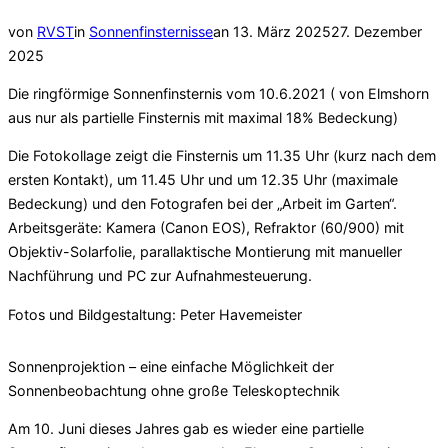
Veröffentlicht
von
RVST
in
Sonnenfinsternisse
an
13. März 2025
27. Dezember
am
2025
Die ringförmige Sonnenfinsternis vom 10.6.2021 ( von Elmshorn
aus nur als partielle Finsternis mit maximal 18% Bedeckung)
Die Fotokollage zeigt die Finsternis um 11.35 Uhr (kurz nach dem
ersten Kontakt), um 11.45 Uhr und um 12.35 Uhr (maximale
Bedeckung) und den Fotografen bei der „Arbeit im Garten“.
Arbeitsgeräte: Kamera (Canon EOS), Refraktor (60/900) mit
Objektiv-Solarfolie, parallaktische Montierung mit manueller
Nachführung und PC zur Aufnahmesteuerung.
Fotos und Bildgestaltung: Peter Havemeister
Sonnenprojektion – eine einfache Möglichkeit der
Sonnenbeobachtung ohne große Teleskoptechnik
Am 10. Juni dieses Jahres gab es wieder eine partielle