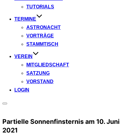
TUTORIALS
TERMINE
ASTRONACHT
VORTRÄGE
STAMMTISCH
VEREIN
MITGLIEDSCHAFT
SATZUNG
VORSTAND
LOGIN
Seitenleiste
&
Navigation
Partielle Sonnenfinsternis am 10. Juni
umschalten
2021