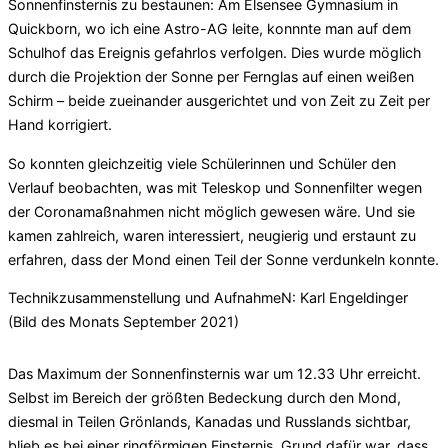
Sonnenfinsternis zu bestaunen: Am Elsensee Gymnasium in
Quickborn, wo ich eine Astro-AG leite, konnnte man auf dem
Schulhof das Ereignis gefahrlos verfolgen. Dies wurde möglich
durch die Projektion der Sonne per Fernglas auf einen weißen
Schirm – beide zueinander ausgerichtet und von Zeit zu Zeit per
Hand korrigiert.
So konnten gleichzeitig viele Schülerinnen und Schüler den
Verlauf beobachten, was mit Teleskop und Sonnenfilter wegen
der Coronamaßnahmen nicht möglich gewesen wäre. Und sie
kamen zahlreich, waren interessiert, neugierig und erstaunt zu
erfahren, dass der Mond einen Teil der Sonne verdunkeln konnte.
Technikzusammenstellung und AufnahmeN: Karl Engeldinger
(Bild des Monats September 2021)
Das Maximum der Sonnenfinsternis war um 12.33 Uhr erreicht.
Selbst im Bereich der größten Bedeckung durch den Mond,
diesmal in Teilen Grönlands, Kanadas und Russlands sichtbar,
blieb es bei einer ringförmigen Finsternis. Grund dafür war, dass