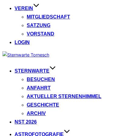
VEREIN
MITGLIEDSCHAFT
SATZUNG
VORSTAND
LOGIN
Zum
Inhalt
springen
STERNWARTE
BESUCHEN
ANFAHRT
AKTUELLER STERNENHIMMEL
GESCHICHTE
ARCHIV
NST 2026
ASTROFOTOGRAFIE