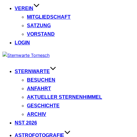
VEREIN
MITGLIEDSCHAFT
SATZUNG
VORSTAND
LOGIN
Zum
Inhalt
springen
STERNWARTE
BESUCHEN
ANFAHRT
AKTUELLER STERNENHIMMEL
GESCHICHTE
ARCHIV
NST 2026
ASTROFOTOGRAFIE