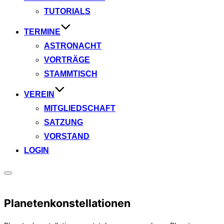
TUTORIALS
TERMINE
ASTRONACHT
VORTRÄGE
STAMMTISCH
VEREIN
MITGLIEDSCHAFT
SATZUNG
VORSTAND
LOGIN
Seitenleiste
&
Navigation
Planetenkonstellationen
umschalten