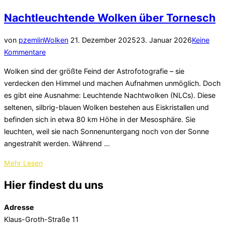
Nachtleuchtende Wolken über Tornesch
Veröffentlicht
von
pzemlin
Wolken
21. Dezember 2025
23. Januar 2026
Keine
am
Kommentare
Wolken sind der größte Feind der Astrofotografie – sie
verdecken den Himmel und machen Aufnahmen unmöglich. Doch
es gibt eine Ausnahme: Leuchtende Nachtwolken (NLCs). Diese
seltenen, silbrig-blauen Wolken bestehen aus Eiskristallen und
befinden sich in etwa 80 km Höhe in der Mesosphäre. Sie
leuchten, weil sie nach Sonnenuntergang noch von der Sonne
angestrahlt werden. Während …
über
Mehr
Lesen
„Nachtleuchtende
Hier findest du uns
Wolken
über
Adresse
Tornesch“
Klaus-Groth-Straße 11