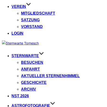
VEREIN
MITGLIEDSCHAFT
SATZUNG
VORSTAND
LOGIN
Zum
Inhalt
springen
STERNWARTE
BESUCHEN
ANFAHRT
AKTUELLER STERNENHIMMEL
GESCHICHTE
ARCHIV
NST 2026
ASTROFOTOGRAFIE