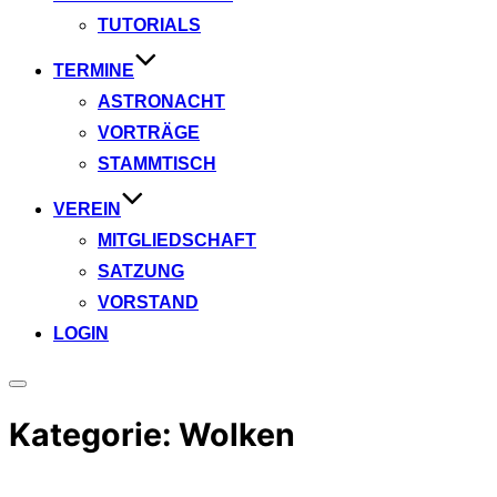
TUTORIALS
TERMINE
ASTRONACHT
VORTRÄGE
STAMMTISCH
VEREIN
MITGLIEDSCHAFT
SATZUNG
VORSTAND
LOGIN
Seitenleiste
&
Kategorie:
Wolken
Navigation
umschalten