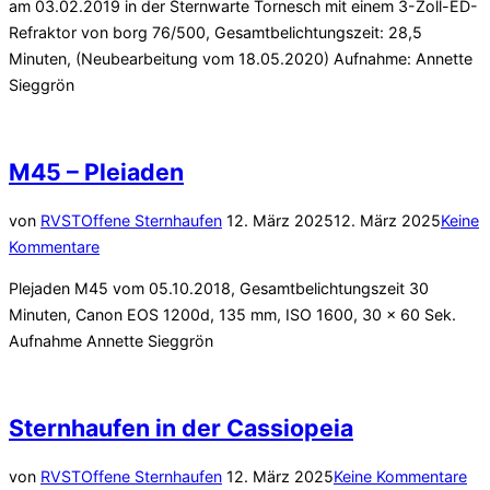
am 03.02.2019 in der Sternwarte Tornesch mit einem 3-Zoll-ED-
Refraktor von borg 76/500, Gesamtbelichtungszeit: 28,5
Minuten, (Neubearbeitung vom 18.05.2020) Aufnahme: Annette
Sieggrön
M45 – Pleiaden
Veröffentlicht
von
RVST
Offene Sternhaufen
12. März 2025
12. März 2025
Keine
am
Kommentare
Plejaden M45 vom 05.10.2018, Gesamtbelichtungszeit 30
Minuten, Canon EOS 1200d, 135 mm, ISO 1600, 30 x 60 Sek.
Aufnahme Annette Sieggrön
Sternhaufen in der Cassiopeia
Veröffentlicht
von
RVST
Offene Sternhaufen
12. März 2025
Keine Kommentare