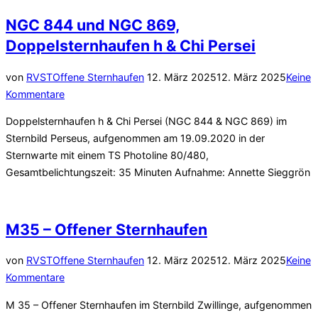
NGC 844 und NGC 869,
Doppelsternhaufen h & Chi Persei
Veröffentlicht
von
RVST
Offene Sternhaufen
12. März 2025
12. März 2025
Keine
am
Kommentare
Doppelsternhaufen h & Chi Persei (NGC 844 & NGC 869) im
Sternbild Perseus, aufgenommen am 19.09.2020 in der
Sternwarte mit einem TS Photoline 80/480,
Gesamtbelichtungszeit: 35 Minuten Aufnahme: Annette Sieggrön
M35 – Offener Sternhaufen
Veröffentlicht
von
RVST
Offene Sternhaufen
12. März 2025
12. März 2025
Keine
am
Kommentare
M 35 – Offener Sternhaufen im Sternbild Zwillinge, aufgenommen