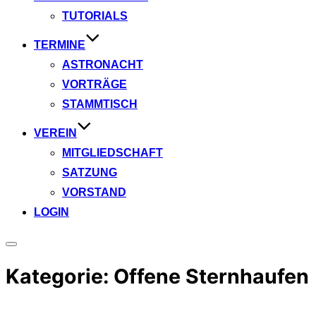
TUTORIALS
TERMINE
ASTRONACHT
VORTRÄGE
STAMMTISCH
VEREIN
MITGLIEDSCHAFT
SATZUNG
VORSTAND
LOGIN
Seitenleiste
&
Kategorie:
Offene Sternhaufen
Navigation
umschalten