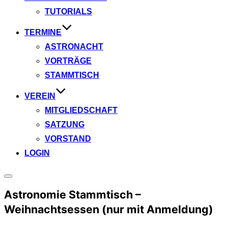
TUTORIALS
TERMINE
ASTRONACHT
VORTRÄGE
STAMMTISCH
VEREIN
MITGLIEDSCHAFT
SATZUNG
VORSTAND
LOGIN
Seitenleiste
&
Astronomie Stammtisch –
Navigation
umschalten
Weihnachtsessen (nur mit Anmeldung)