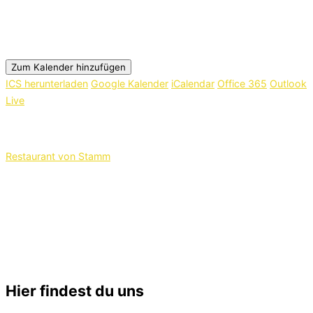
Wann
Donnerstag, 11. Dezember 2025
19:00 - 21:00
Zum Kalender hinzufügen
ICS herunterladen
Google Kalender
iCalendar
Office 365
Outlook
Live
Wo
Restaurant von Stamm
Kleiner Sand 60, Uetersen, 25436
Am Stammtisch treffen sich die Astronomiebegeisterte und
Mitglieder des Vereins zum Essen und Austausch über das
gemeinsame Hobby.
Die Teilnahme ist nur mit Anmeldung möglich!
Hier findest du uns