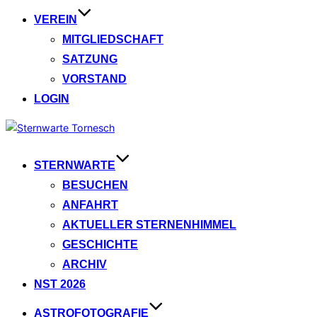
VEREIN
MITGLIEDSCHAFT
SATZUNG
VORSTAND
LOGIN
Zum
Inhalt
springen
STERNWARTE
BESUCHEN
ANFAHRT
AKTUELLER STERNENHIMMEL
GESCHICHTE
ARCHIV
NST 2026
ASTROFOTOGRAFIE