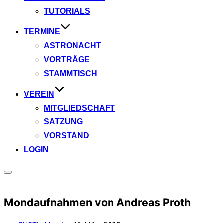
TUTORIALS
TERMINE
ASTRONACHT
VORTRÄGE
STAMMTISCH
VEREIN
MITGLIEDSCHAFT
SATZUNG
VORSTAND
LOGIN
Seitenleiste
&
Navigation
Mondaufnahmen von Andreas Proth
umschalten