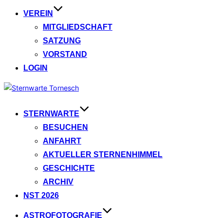
VEREIN
MITGLIEDSCHAFT
SATZUNG
VORSTAND
LOGIN
Zum
Inhalt
springen
STERNWARTE
BESUCHEN
ANFAHRT
AKTUELLER STERNENHIMMEL
GESCHICHTE
ARCHIV
NST 2026
ASTROFOTOGRAFIE