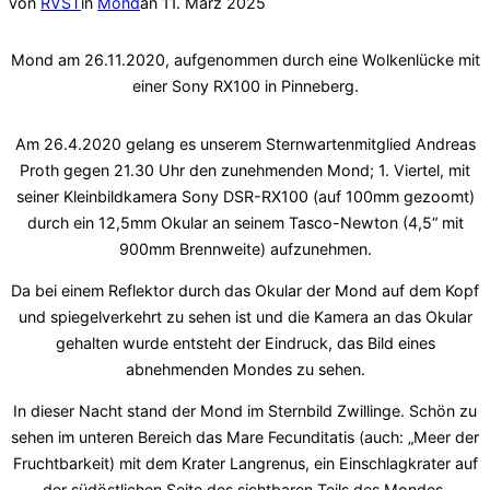
Veröffentlicht
von
RVST
in
Mond
an
11. März 2025
am
Mond am 26.11.2020, aufgenommen durch eine Wolkenlücke mit
einer Sony RX100 in Pinneberg.
Am 26.4.2020 gelang es unserem Sternwartenmitglied Andreas
Proth gegen 21.30 Uhr den zunehmenden Mond; 1. Viertel, mit
seiner Kleinbildkamera Sony DSR-RX100 (auf 100mm gezoomt)
durch ein 12,5mm Okular an seinem Tasco-Newton (4,5“ mit
900mm Brennweite) aufzunehmen.
Da bei einem Reflektor durch das Okular der Mond auf dem Kopf
und spiegelverkehrt zu sehen ist und die Kamera an das Okular
gehalten wurde entsteht der Eindruck, das Bild eines
abnehmenden Mondes zu sehen.
In dieser Nacht stand der Mond im Sternbild Zwillinge. Schön zu
sehen im unteren Bereich das Mare Fecunditatis (auch: „Meer der
Fruchtbarkeit) mit dem Krater Langrenus, ein Einschlagkrater auf
der südöstlichen Seite des sichtbaren Teils des Mondes.