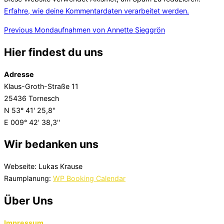
Erfahre, wie deine Kommentardaten verarbeitet werden.
Beitragsnavigation
Previous
Previous
Mondaufnahmen von Annette Sieggrön
Hier findest du uns
Adresse
Klaus-Groth-Straße 11
25436 Tornesch
N 53° 41' 25,8''
E 009° 42' 38,3''
Wir bedanken uns
Webseite: Lukas Krause
Raumplanung:
WP Booking Calendar
Über Uns
Impressum