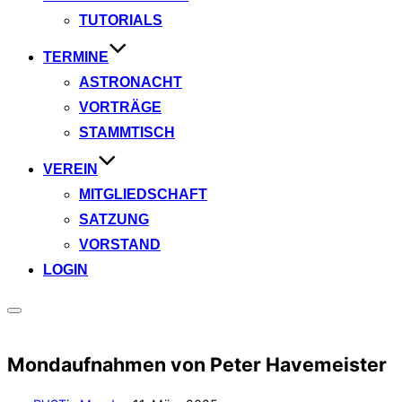
TUTORIALS
TERMINE
ASTRONACHT
VORTRÄGE
STAMMTISCH
VEREIN
MITGLIEDSCHAFT
SATZUNG
VORSTAND
LOGIN
Seitenleiste
&
Navigation
Mondaufnahmen von Peter Havemeister
umschalten