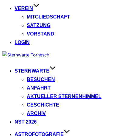
VEREIN
MITGLIEDSCHAFT
SATZUNG
VORSTAND
LOGIN
Zum
Inhalt
springen
STERNWARTE
BESUCHEN
ANFAHRT
AKTUELLER STERNENHIMMEL
GESCHICHTE
ARCHIV
NST 2026
ASTROFOTOGRAFIE