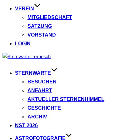
VEREIN
MITGLIEDSCHAFT
SATZUNG
VORSTAND
LOGIN
Zum
Inhalt
springen
STERNWARTE
BESUCHEN
ANFAHRT
AKTUELLER STERNENHIMMEL
GESCHICHTE
ARCHIV
NST 2026
ASTROFOTOGRAFIE