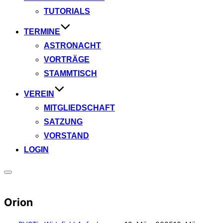
TUTORIALS
TERMINE
ASTRONACHT
VORTRÄGE
STAMMTISCH
VEREIN
MITGLIEDSCHAFT
SATZUNG
VORSTAND
LOGIN
Seitenleiste
&
Navigation
Orion
umschalten