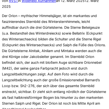
Veröffentlicht
von
RVST
in
Widefield Aufnahmen
an
12. März 2025
12. März
am
2025
Der Orion – mythischer Himmelsjäger, ist ein markantes und
faszinierendes Sternbild des Wintersternhimmels, leicht
auffindbar durch die drei Gürtelsterne. Die Sterne Beteigeuze
(u.a. Bestandteil des Winterdreiecks) sowie Bellatrix (Eckpunkt
des Wintersechsecks) bilden die Schulter und die Sterne Rigel
(Eckpunkt des Wintersechsecks) und Saiph die Füße des Orions.
Die Gürtelsterne Alnitak, Alnilam und Mintaka werden auch die
drei Könige oder Jakobsleiter genannt. Im Sternbild Orion
befindet sich, der auch mit bloßem Auge sichtbare Orionnebel
(M42), der seine ganze Farbpracht jedoch erst durch
Langzeitbelichtungen zeigt. Auf dem Foto wird durch die
Langzeitbelichtung auch der große Emissionsnebel Barnard’s
Loop bzw. Sh2-276, der sich über das gesamte Sternbild
erstreckt, sichtbar. Er zieht sich entlang nördlich der Gürtelsterne
als fast halbkreisförmiger Bogen bis hinunter zu den markenten
Sternen Saiph und Rigel. Der Orion ist noch bis Mitte April am