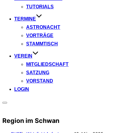
TUTORIALS
TERMINE
ASTRONACHT
VORTRÄGE
STAMMTISCH
VEREIN
MITGLIEDSCHAFT
SATZUNG
VORSTAND
LOGIN
Seitenleiste
&
Navigation
Region im Schwan
umschalten