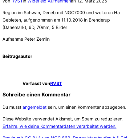
Veröffentlicht
von
RVST
in
Widefield Aufnahmen
an
12. März 2025
am
Region im Schwan, Deneb mit NGC7000 und weiteren Ha
Gebieten, aufgenommen am 11.10.2018 in Brenderup
(Dänemark), 6D, 70mm, 5 Bilder
Aufnahme Peter Zemlin
Beitragsautor
Verfasst von
RVST
Schreibe einen Kommentar
Du musst
angemeldet
sein, um einen Kommentar abzugeben.
Diese Website verwendet Akismet, um Spam zu reduzieren.
Erfahre, wie deine Kommentardaten verarbeitet werden.
Previous
Previous
NGC 844 und NGC 869, Doppelsternhaufen h & Chi