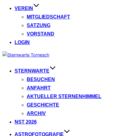
VEREIN
MITGLIEDSCHAFT
SATZUNG
VORSTAND
LOGIN
Zum
Inhalt
springen
STERNWARTE
BESUCHEN
ANFAHRT
AKTUELLER STERNENHIMMEL
GESCHICHTE
ARCHIV
NST 2026
ASTROFOTOGRAFIE